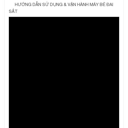
HƯỚNG DẪN SỬ DỤNG & VẬN HÀNH MÁY BẺ ĐAI
SẮT