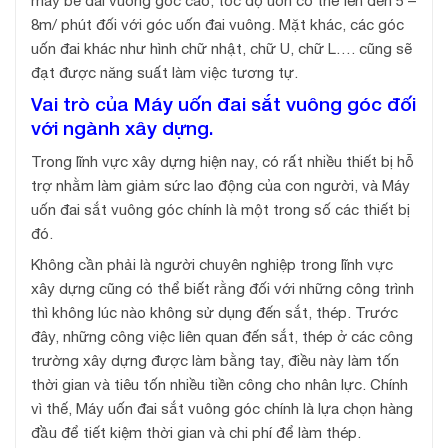
máy bẻ đai vuông góc cao, tốc độ uốn có thể lên đến 5 –
8m/ phút đối với góc uốn đai vuông. Mặt khác, các góc
uốn đai khác như hình chữ nhật, chữ U, chữ L…. cũng sẽ
đạt được năng suất làm việc tương tự.
Vai trò của Máy uốn đai sắt vuông góc đối
với ngành xây dựng.
Trong lĩnh vực xây dựng hiện nay, có rất nhiều thiết bị hỗ
trợ nhằm làm giảm sức lao động của con người, và Máy
uốn đai sắt vuông góc chính là một trong số các thiết bị
đó.
Không cần phải là người chuyên nghiệp trong lĩnh vực
xây dựng cũng có thể biết rằng đối với những công trình
thì không lúc nào không sử dụng đến sắt, thép. Trước
đây, những công việc liên quan đến sắt, thép ở các công
trường xây dựng được làm bằng tay, điều này làm tốn
thời gian và tiêu tốn nhiều tiền công cho nhân lực. Chính
vì thế, Máy uốn đai sắt vuông góc chính là lựa chọn hàng
đầu để tiết kiệm thời gian và chi phí để làm thép.