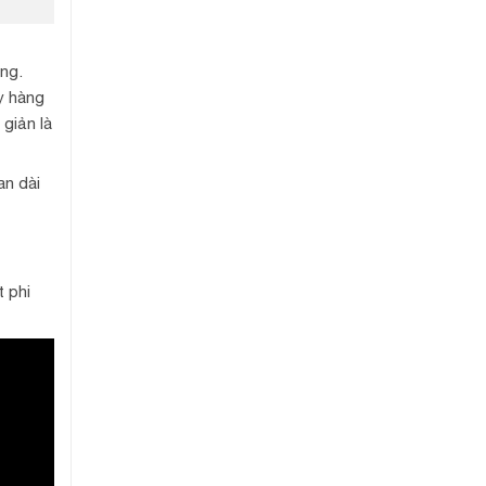
ng.
y hàng
 giản là
an dài
t phi