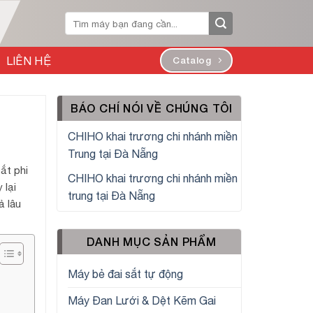
Tìm
kiếm:
LIÊN HỆ
Catalog
BÁO CHÍ NÓI VỀ CHÚNG TÔI
CHIHO khai trương chi nhánh miền
Trung tại Đà Nẵng
ắt phi
CHIHO khai trương chi nhánh miền
 lại
trung tại Đà Nẵng
ả lâu
DANH MỤC SẢN PHẨM
Máy bẻ đai sắt tự động
Máy Đan Lưới & Dệt Kẽm Gai