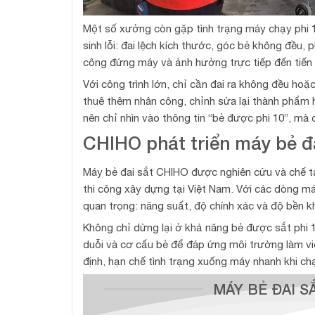
Một số xưởng còn gặp tình trạng máy chạy phi 1
sinh lỗi: đai lệch kích thước, góc bẻ không đều, 
công đứng máy và ảnh hưởng trực tiếp đến tiến 
Với công trình lớn, chỉ cần đai ra không đều hoặ
thuê thêm nhân công, chỉnh sửa lại thành phẩm 
nên chỉ nhìn vào thông tin “bẻ được phi 10”, mà
CHIHO phát triển máy bẻ đa
Máy bẻ đai sắt CHIHO được nghiên cứu và chế tạ
thi công xây dựng tại Việt Nam. Với các dòng máy
quan trọng: năng suất, độ chính xác và độ bền kh
Không chỉ dừng lại ở khả năng bẻ được sắt phi 
duỗi và cơ cấu bẻ để đáp ứng môi trường làm vi
định, hạn chế tình trạng xuống máy nhanh khi chạ
MÁY BẺ ĐAI S