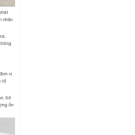
phát
ốn nhân
ca,
 không
đơn vị
u tố
ao, bộ
ượng ổn