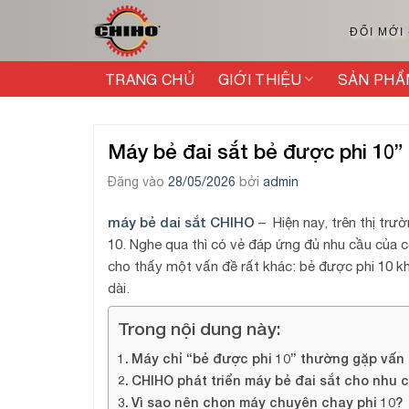
Bỏ
qua
ĐỔI MỚI
nội
dung
TRANG CHỦ
GIỚI THIỆU
SẢN PHẨ
Máy bẻ đai sắt bẻ được phi 10” 
Đăng vào
28/05/2026
bởi
admin
máy bẻ dai sắt CHIHO
– Hiện nay, trên thị trư
10. Nghe qua thì có vẻ đáp ứng đủ nhu cầu của c
cho thấy một vấn đề rất khác: bẻ được phi 10 kh
dài.
Trong nội dung này:
Máy chỉ “bẻ được phi 10” thường gặp vấn 
CHIHO phát triển máy bẻ đai sắt cho nhu 
Vì sao nên chọn máy chuyên chạy phi 10?