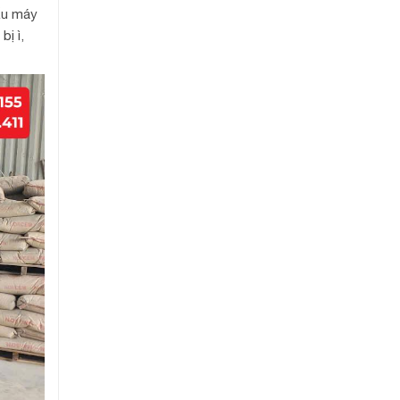
cấu máy
ị ì,