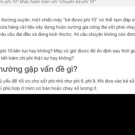
c phi 10” khác hoàn toàn với “chuyên bẻ phi 10”
g thường xuyên, một chiếc máy “bẻ được phi 10” có thể tạm đáp ứ
 cửa hàng vật liệu xây dựng hoặc xưởng gia công đai sắt phải chạ
, yêu cầu đai đều và đúng kích thước, thì câu chuyện không còn đơn
phi 10 liên tục hay không? Máy có giữ được độ ổn định sau thời gi
iết kiệm chi phí thật sự hay không?
thường gặp vấn đề gì?
 yếu để tối ưu cho sắt phi nhỏ như phi 6, phi 8. Khi đưa vào bẻ sắ
ỉ phù hợp ở mức cơ bản hoặc chạy số lượng ít.