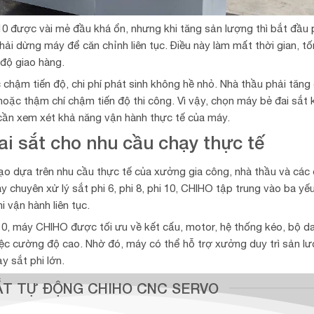
0 được vài mẻ đầu khá ổn, nhưng khi tăng sản lượng thì bắt đầu 
phải dừng máy để căn chỉnh liên tục. Điều này làm mất thời gian, t
độ giao hàng.
c chậm tiến độ, chi phí phát sinh không hề nhỏ. Nhà thầu phải tăng 
hoặc thậm chí chậm tiến độ thi công. Vì vậy, chọn máy bẻ đai sắt
 cần xem xét khả năng vận hành thực tế của máy.
i sắt cho nhu cầu chạy thực tế
o dựa trên nhu cầu thực tế của xưởng gia công, nhà thầu và các 
 chuyên xử lý sắt phi 6, phi 8, phi 10, CHIHO tập trung vào ba yế
i vận hành liên tục.
10, máy CHIHO được tối ưu về kết cấu, motor, hệ thống kéo, bộ d
ệc cường độ cao. Nhờ đó, máy có thể hỗ trợ xưởng duy trì sản l
y sắt phi lớn.
ẮT TỰ ĐỘNG CHIHO CNC SERVO