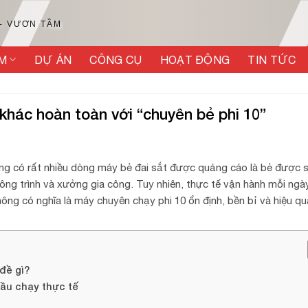
 - VƯƠN TẦM
M
DỰ ÁN
CÔNG CỤ
HOẠT ĐỘNG
TIN TỨC
khác hoàn toàn với “chuyên bẻ phi 10”
ờng có rất nhiều dòng máy bẻ đai sắt được quảng cáo là bẻ được s
ông trình và xưởng gia công. Tuy nhiên, thực tế vận hành mỗi ngày
ông có nghĩa là máy chuyên chạy phi 10 ổn định, bền bỉ và hiệu qu
đề gì?
cầu chạy thực tế