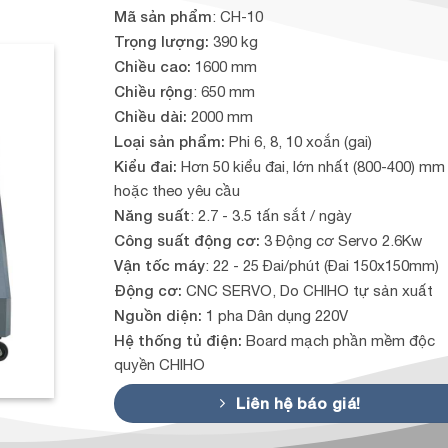
Mã sản phẩm
: CH-10
Trọng lượng:
390 kg
Chiều cao:
1600 mm
Chiều rộng
: 650 mm
Chiều dài:
2000 mm
Loại sản phẩm:
Phi 6, 8, 10 xoắn (gai)
Kiểu đai:
Hơn 50 kiểu đai, lớn nhất (800-400) mm
hoặc theo yêu cầu
Năng suất
: 2.7 - 3.5 tấn sắt / ngày
Công suất động cơ:
3 Động cơ Servo 2.6Kw
Vận tốc máy
: 22 - 25 Đai/phút (Đai 150x150mm)
Động cơ:
CNC SERVO, Do CHIHO tự sản xuất
Nguồn diện:
1 pha Dân dụng 220V
Hệ thống tủ điện:
Board mạch phần mềm độc
quyền CHIHO
Liên hệ báo giá!