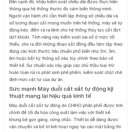
Bên cạnh đó, khâu kiểm soát chiều dài được thực hiện
thông qua hệ thống thước đo cảm biến thông minh.
Người vận hành chỉ cần thiết lập thông số chiều dài và
số lượng đoạn cắt mong muốn trên hệ thống, máy sẽ tự
động kéo, đếm và ra lệnh cho hệ thống thủy lực cắt đứt
dứt khoát. Tính năng này kiểm soát sai số ở mức tối
thiểu, cho ra đời những đoạn sắt đồng đều tăm tắp theo
đúng các kích thước tiêu chuẩn phổ biến như 2m, 3m,
6m hoặc bất kỳ thông số nào tùy chỉnh theo bản vẽ
thiết kế. Sự chuẩn xác này giúp các chủ thầu loại trừ
hoàn toàn rủi ro phát sinh phế phẩm, kiểm soát chặt chẽ
định mức vật tư của dự án.
Sức mạnh Máy duỗi cắt sắt tự động kỹ
thuật mang lại hiệu quả kinh tế
Máy duỗi cắt sắt tự động do CHIHO phân phối được tinh
chỉnh để tối đa hóa công suất làm việc với thiết kế
khung bệ gọn gàng, vững chắc. Thiết bị dễ dàng được
vận chuyển và bố trí linh hoạt ngay tại các mặt bằng thi