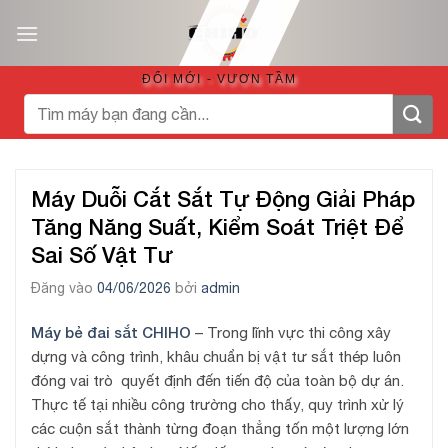
Bỏ
qua
nội
ĐỔI MỚI - VƯƠN TẦM
dung
Tìm
kiếm:
Máy Duỗi Cắt Sắt Tự Động Giải Pháp
Tăng Năng Suất, Kiểm Soát Triệt Để
Sai Số Vật Tư
Đăng vào
04/06/2026
bởi
admin
Máy bẻ đai sắt CHIHO
– Trong lĩnh vực thi công xây
dựng và công trình, khâu chuẩn bị vật tư sắt thép luôn
đóng vai trò quyết định đến tiến độ của toàn bộ dự án.
Thực tế tại nhiều công trường cho thấy, quy trình xử lý
các cuộn sắt thành từng đoạn thẳng tốn một lượng lớn