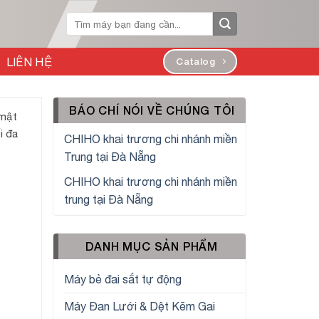
Tìm
kiếm:
LIÊN HỆ
Catalog
BÁO CHÍ NÓI VỀ CHÚNG TÔI
 mật
i đa
CHIHO khai trương chi nhánh miền
Trung tại Đà Nẵng
CHIHO khai trương chi nhánh miền
trung tại Đà Nẵng
DANH MỤC SẢN PHẨM
Máy bẻ đai sắt tự động
Máy Đan Lưới & Dệt Kẽm Gai