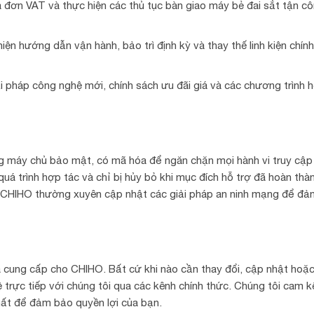
a đơn VAT và thực hiện các thủ tục bàn giao máy bẻ đai sắt tận c
hiện hướng dẫn vận hành, bảo trì định kỳ và thay thế linh kiện chín
 pháp công nghệ mới, chính sách ưu đãi giá và các chương trình h
ng máy chủ bảo mật, có mã hóa để ngăn chặn mọi hành vi truy cập 
quá trình hợp tác và chỉ bị hủy bỏ khi mục đích hỗ trợ đã hoàn thà
g. CHIHO thường xuyên cập nhật các giải pháp an ninh mạng để đ
 cung cấp cho CHIHO. Bất cứ khi nào cần thay đổi, cập nhật hoặ
hệ trực tiếp với chúng tôi qua các kênh chính thức. Chúng tôi cam k
hất để đảm bảo quyền lợi của bạn.