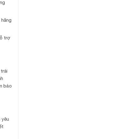
ông
h hãng
ỗ trợ
trái
nh
ảm bảo
c yêu
ết