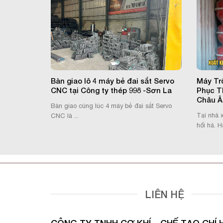
 SERVO
Bàn giao lô 4 máy bẻ đai sắt Servo
Máy Tr
Giang
CNC tại Công ty thép 998 -Sơn La
Phục T
Châu Â
g đã tin
Bàn giao cùng lúc 4 máy bẻ đai sắt Servo
Tại nhà 
CNC là ...
hối hả. H
LIÊN HỆ
CÔNG TY TNHH CƠ KHÍ – CHẾ TẠO CHÍ