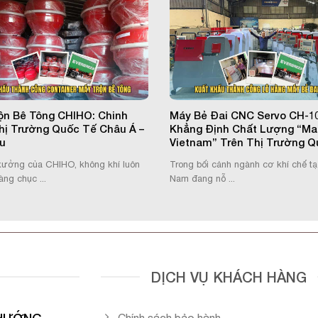
ộn Bê Tông CHIHO: Chinh
Máy Bẻ Đai CNC Servo CH-10
hị Trường Quốc Tế Châu Á –
Khẳng Định Chất Lượng “Ma
u
Vietnam” Trên Thị Trường Q
xưởng của CHIHO, không khí luôn
Trong bối cảnh ngành cơ khí chế tạ
àng chục ...
Nam đang nỗ ...
DỊCH VỤ KHÁCH HÀNG
 HƯỚNG
Chính sách bảo hành