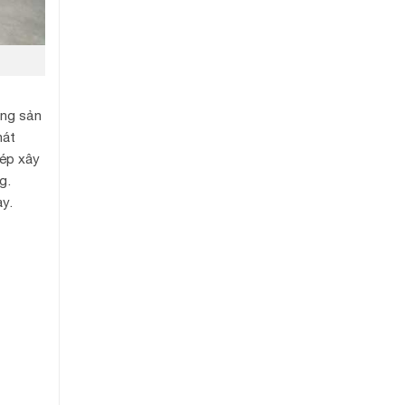
ững sản
hát
hép xây
g.
ay.