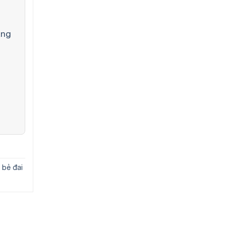
àng
t
 bẻ đai