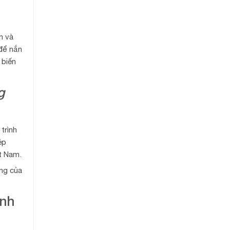
n và
 để nắn
 biến
g
trình
ép
t Nam.
ộng của
ình