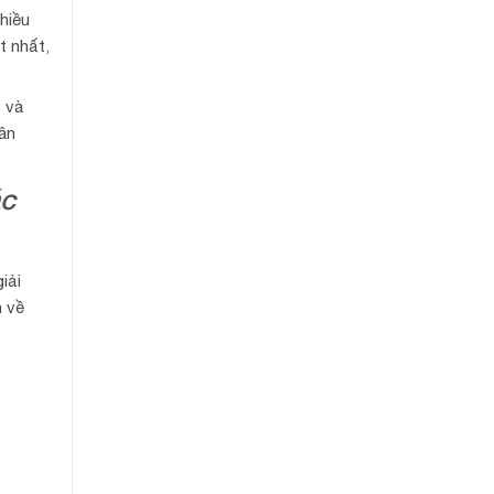
hiều
t nhất,
 và
hân
ác
iải
n về