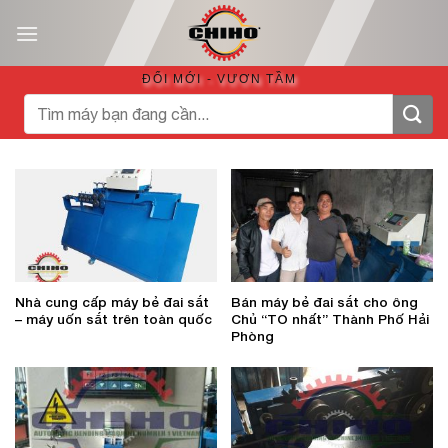
Bỏ
qua
nội
ĐỔI MỚI - VƯƠN TẦM
dung
Tìm
kiếm:
Nhà cung cấp máy bẻ đai sắt
Bán máy bẻ đai sắt cho ông
– máy uốn sắt trên toàn quốc
Chủ “TO nhất” Thành Phố Hải
Phòng