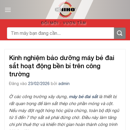
Bỏ
qua
nội
ĐỔI MỚI - VƯƠN TẦM
dung
Tìm
kiếm:
Kinh nghiệm bảo dưỡng máy bẻ đai
sắt hoạt động bền bỉ trên công
trường
Đăng vào
23/02/2026
bởi
admin
máy bẻ đai sắt
Ở các công trường xây dựng,
là thiết bị
rất quan trọng để làm sắt thép cho phần móng và cột.
Nếu máy đột ngột hỏng hóc giữa chừng, toàn bộ đội ngũ
từ 5 đến 7 thợ sắt sẽ phải đứng chờ. Điều này làm tăng
chi phí thuê thợ và khiến thời gian hoàn thành công trình