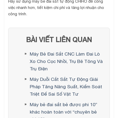
Hãy sử dụng máy bẻ đai sắt tự động CHIHO để công
việc nhanh hơn, tiết kiệm chi phí và tăng lợi nhuận cho
công trình.
BÀI VIẾT LIÊN QUAN
Máy Bẻ Đai Sắt CNC Làm Đai Lò
Xo Cho Cọc Nhồi, Trụ Bê Tông Và
Trụ Điện
Máy Duỗi Cắt Sắt Tự Động Giải
Pháp Tăng Năng Suất, Kiểm Soát
Triệt Để Sai Số Vật Tư
Máy bẻ đai sắt bẻ được phi 10”
khác hoàn toàn với “chuyên bẻ