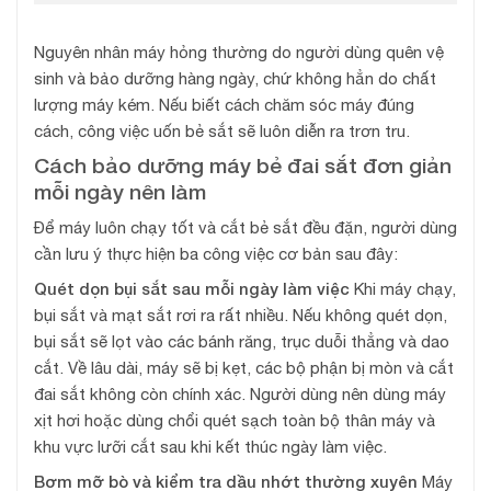
Nguyên nhân máy hỏng thường do người dùng quên vệ
sinh và bảo dưỡng hàng ngày, chứ không hẳn do chất
lượng máy kém. Nếu biết cách chăm sóc máy đúng
cách, công việc uốn bẻ sắt sẽ luôn diễn ra trơn tru.
Cách bảo dưỡng máy bẻ đai sắt đơn giản
mỗi ngày nên làm
Để máy luôn chạy tốt và cắt bẻ sắt đều đặn, người dùng
cần lưu ý thực hiện ba công việc cơ bản sau đây:
Quét dọn bụi sắt sau mỗi ngày làm việc
Khi máy chạy,
bụi sắt và mạt sắt rơi ra rất nhiều. Nếu không quét dọn,
bụi sắt sẽ lọt vào các bánh răng, trục duỗi thẳng và dao
cắt. Về lâu dài, máy sẽ bị kẹt, các bộ phận bị mòn và cắt
đai sắt không còn chính xác. Người dùng nên dùng máy
xịt hơi hoặc dùng chổi quét sạch toàn bộ thân máy và
khu vực lưỡi cắt sau khi kết thúc ngày làm việc.
Bơm mỡ bò và kiểm tra dầu nhớt thường xuyên
Máy