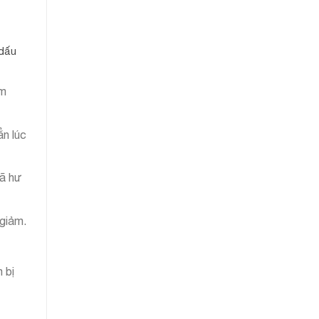
 dấu
ơm
ẳn lúc
đã hư
giảm.
 bị