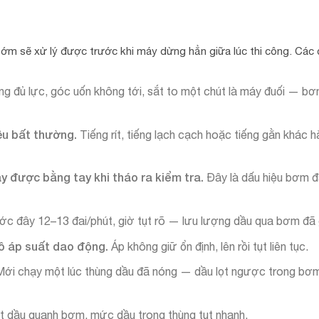
ớm sẽ xử lý được trước khi máy dừng hẳn giữa lúc thi công. Các
ng đủ lực, góc uốn không tới, sắt to một chút là máy đuối — b
kêu bất thường.
Tiếng rít, tiếng lạch cạch hoặc tiếng gằn khác h
ay được bằng tay khi tháo ra kiểm tra.
Đây là dấu hiệu bơm 
ớc đây 12–13 đai/phút, giờ tụt rõ — lưu lượng dầu qua bơm đã 
hồ áp suất dao động.
Áp không giữ ổn định, lên rồi tụt liên tục.
Mới chạy một lúc thùng dầu đã nóng — dầu lọt ngược trong bơm
t dầu quanh bơm, mức dầu trong thùng tụt nhanh.