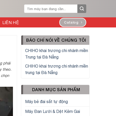
Tìm
kiếm:
LIÊN HỆ
Catalog
BÁO CHÍ NÓI VỀ CHÚNG TÔI
CHIHO khai trương chi nhánh miền
Trung tại Đà Nẵng
g phải
CHIHO khai trương chi nhánh miền
y theo.
trung tại Đà Nẵng
 chọn
DANH MỤC SẢN PHẨM
Máy bẻ đai sắt tự động
Máy Đan Lưới & Dệt Kẽm Gai