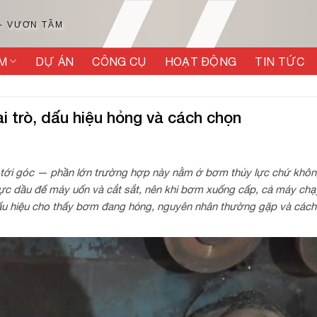
 - VƯƠN TẦM
M
DỰ ÁN
CÔNG CỤ
HOẠT ĐỘNG
TIN TỨC
i trò, dấu hiệu hỏng và cách chọn
g tới góc — phần lớn trường hợp này nằm ở bơm thủy lực chứ khôn
lực dầu để máy uốn và cắt sắt, nên khi bơm xuống cấp, cả máy chạ
 dấu hiệu cho thấy bơm đang hỏng, nguyên nhân thường gặp và cách