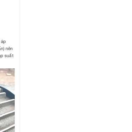
 áp
n) nên
áp suất