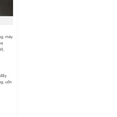
ng, máy
ba
V),
 đẩy
ng, uốn