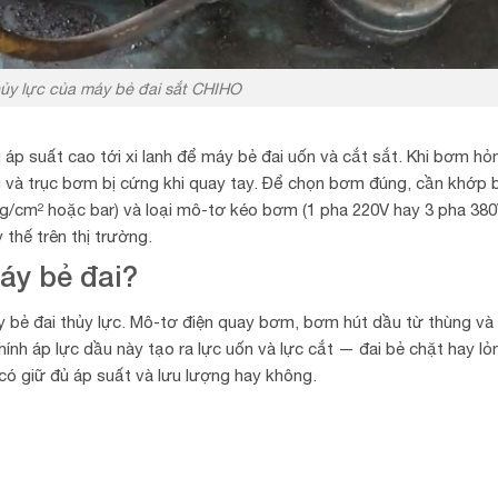
ủy lực của máy bẻ đai sắt CHIHO
áp suất cao tới xi lanh để máy bẻ đai uốn và cắt sắt. Khi bơm hỏ
g và trục bơm bị cứng khi quay tay. Để chọn bơm đúng, cần khớp 
 (kg/cm² hoặc bar) và loại mô-tơ kéo bơm (1 pha 220V hay 3 pha 380
 thế trên thị trường.
áy bẻ đai?
y bẻ đai thủy lực. Mô-tơ điện quay bơm, bơm hút dầu từ thùng và
Chính áp lực dầu này tạo ra lực uốn và lực cắt — đai bẻ chặt hay lỏ
có giữ đủ áp suất và lưu lượng hay không.