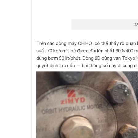
D
Trên các dòng máy CHIHO, có thể thấy rõ quan
suất 70 kg/cm², bẻ được đai lớn nhất 600×400 
dùng bơm 50 lít/phút. Dòng 2D dùng van Tokyo K
quyết định lực uốn — hai thông số này đi cùng n