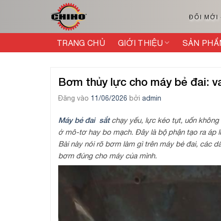
Bỏ
qua
ĐỔI MỚI
nội
dung
TRANG CHỦ
GIỚI THIỆU
SẢN PHẨ
Bơm thủy lực cho máy bẻ đai: va
Đăng vào
11/06/2026
bởi
admin
Máy bẻ đai sắt
chạy yếu, lực kéo tụt, uốn khôn
ở mô-tơ hay bo mạch. Đây là bộ phận tạo ra áp 
Bài này nói rõ bơm làm gì trên máy bẻ đai, các
bơm đúng cho máy của mình.