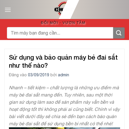
Bỏ
qua
nội
ĐỔI MỚI - VƯƠN TẦM
dung
Tìm
kiếm:
Sử dụng và bảo quản máy bẻ đai sắt
như thế nào?
Đăng vào
03/09/2019
bởi
admin
Nhanh – tiết kiệm – chất lượng là những ưu điểm mà
máy bẻ đai sắt mang đến. Tuy nhiên, sau một thời
gian sử dụng làm sao để sản phẩm này vẫn bền và
hoạt động tốt thì không phải ai cũng biết. Chính vì vậy
bài viết dưới đây sẽ chia sẻ đến bạn cách bảo quản
máy bẻ đai sắt để sử dụng bền bỉ nhất có thể nhé!