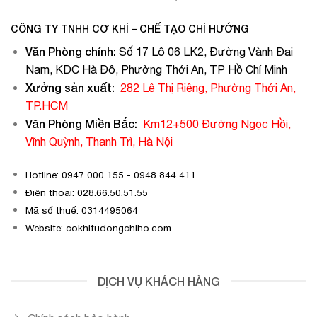
CÔNG TY TNHH CƠ KHÍ – CHẾ TẠO CHÍ HƯỚNG
Văn Phòng chính
:
Số 17 Lô 06 LK2, Đường Vành Đai
Nam, KDC Hà Đô, Phường Thới An, TP Hồ Chí Minh
Xưởng sản xuất:
282 Lê Thị Riêng, Phường Thới An,
TP.HCM
Văn Phòng Miền Bắc:
Km12+500 Đường Ngọc Hồi,
Vĩnh Quỳnh, Thanh Trì, Hà Nội
Hotline: 0947 000 155 - 0948 844 411
Điện thoại: 028.66.50.51.55
Mã số thuế: 0314495064
Website: cokhitudongchiho.com
DỊCH VỤ KHÁCH HÀNG