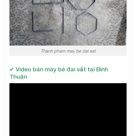
Thanh pham may be dai sat
✔ Video bán máy bẻ đai sắt tại Bình
Thuận