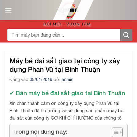
Bỏ
qua
nội
ĐỔI MỚI - VƯƠN TẦM
dung
Tìm
kiếm:
Máy bẻ đai sắt giao tại công ty xây
dựng Phan Vũ tại Bình Thuận
Đăng vào
05/01/2019
bởi
admin
✔ Bán máy bẻ đai sắt giao tại Bình Thuận
Xin chân thành cảm ơn công ty xây dựng Phan Vũ tại
Bình Thuận đã tin tưởng và sử dụng sản phẩm máy bẻ
đai sắt của công ty CƠ KHÍ CHÍ HƯỚNG của chúng tôi
Trong nội dung này: