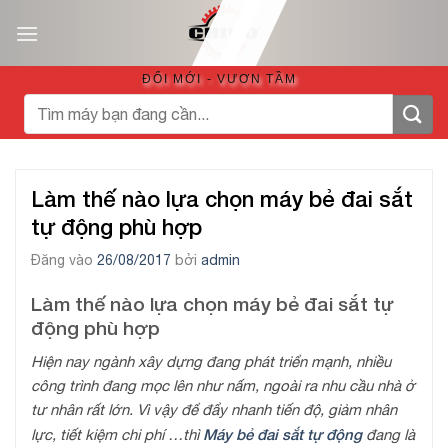
Bỏ
qua
nội
ĐỔI MỚI - VƯƠN TẦM
dung
Tìm
kiếm:
Làm thế nào lựa chọn máy bẻ đai sắt
tự động phù hợp
Đăng vào
26/08/2017
bởi
admin
Làm thế nào lựa chọn máy bẻ đai sắt tự
động phù hợp
Hiện nay ngành xây dựng đang phát triển mạnh, nhiều
công trình đang mọc lên như nấm, ngoài ra nhu cầu nhà ở
tư nhân rất lớn. Vì vậy để đẩy nhanh tiến độ, giảm nhân
Máy bẻ đai sắt tự động
lực, tiết kiệm chi phí …thì
đang là