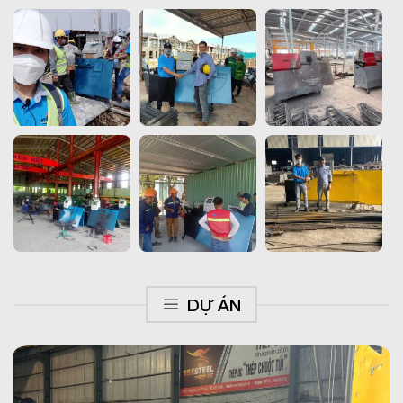
DỰ ÁN