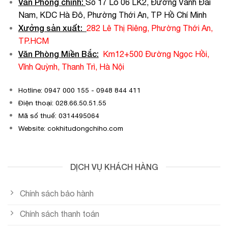
Văn Phòng chính
:
Số 17 Lô 06 LK2, Đường Vành Đai
Nam, KDC Hà Đô, Phường Thới An, TP Hồ Chí Minh
Xưởng sản xuất:
282 Lê Thị Riêng, Phường Thới An,
TP.HCM
Văn Phòng Miền Bắc:
Km12+500 Đường Ngọc Hồi,
Vĩnh Quỳnh, Thanh Trì, Hà Nội
Hotline: 0947 000 155 - 0948 844 411
Điện thoại: 028.66.50.51.55
Mã số thuế: 0314495064
Website: cokhitudongchiho.com
DỊCH VỤ KHÁCH HÀNG
Chính sách bảo hành
Chính sách thanh toán