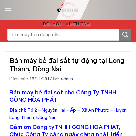
Bỏ
qua
nội
ĐỔI MỚI - VƯƠN TẦM
dung
Tìm
kiếm:
Bán máy bẻ đai sắt tự động tại Long
Thành, Đồng Nai
Đăng vào
16/12/2017
bởi
admin
Bán máy bẻ đai sắt cho Công Ty TNHH
CÔNG HÒA PHÁT
Địa chỉ:
Tổ 2 – Nguyễn Hải – Ấp – Xã An Phước – Huyện
Long Thành, Đồng Nai
Cảm ơn Công tyTNHH CÔNG HÒA PHÁT,
Chúc Công Ty càng ngày càng phát triển