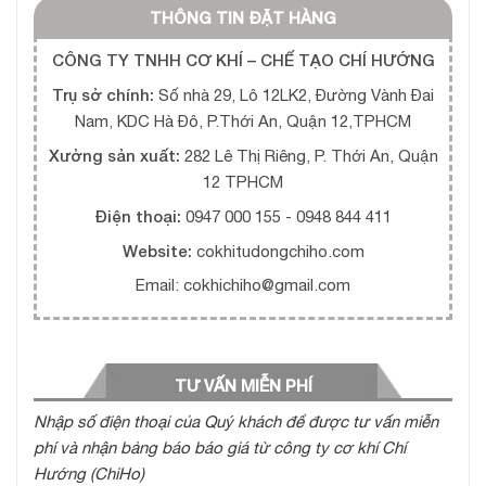
THÔNG TIN ĐẶT HÀNG
CÔNG TY TNHH CƠ KHÍ – CHẾ TẠO CHÍ HƯỚNG
Trụ sở chính:
Số nhà 29, Lô 12LK2, Đường Vành Đai
Nam, KDC Hà Đô, P.Thới An, Quận 12,TPHCM
Xưởng sản xuất:
282 Lê Thị Riêng, P. Thới An, Quận
12 TPHCM
Điện thoại:
0947 000 155 - 0948 844 411
Website:
cokhitudongchiho.com
Email: cokhichiho@gmail.com
TƯ VẤN MIỄN PHÍ
Nhập số điện thoại của Quý khách để được tư vấn miễn
phí và nhận bảng báo báo giá từ công ty cơ khí Chí
Hướng (ChiHo)