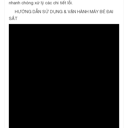
nhanh chóng xử lý các chi tiết lỗi.
HƯỚNG DẪN SỬ DỤNG & VẬN HÀNH MÁY BẺ ĐAI
SẮT