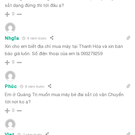
sắt dạng đứng thì tới đâu ạ?
0
Nhgĩa
8 năm trước
Xin cho em biết địa chỉ mua máy tại Thanh Hóa và xin bản
báo giá luôn. Số điện thoại của em là 093279259
0
Phúc
8 năm trước
Em ở Quảng Trị muốn mua máy bẻ đai sắt có vận Chuyển
tới nơi ko ạ?
0
Viet
7 năm trước