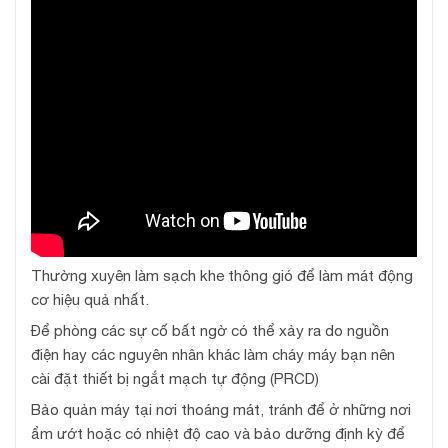
Thường xuyên làm sạch khe thông gió để làm mát động
cơ hiệu quả nhất.
Để phòng các sự cố bất ngờ có thể xảy ra do nguồn
điện hay các nguyên nhân khác làm cháy máy bạn nên
cài đặt thiết bị ngắt mạch tự động (PRCD)
Bảo quản máy tại nơi thoáng mát, tránh để ở những nơi
ẩm ướt hoặc có nhiệt độ cao và bảo dưỡng định kỳ để