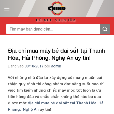
Bỏ
qua
nội
ĐỔI MỚI - VƯƠN TẦM
dung
Tìm
kiếm:
Địa chỉ mua máy bẻ đai sắt tại Thanh
Hóa, Hải Phòng, Nghệ An uy tín!
Đăng vào
30/10/2017
bởi
admin
Với những nhà đầu tư xây dựng có mong muốn cải
thiện quy trình thi công nhằm đạt năng suất cao thì
việc tìm kiếm những chiếc máy móc tốt luôn là ưu
tiên hàng đầu và chắc chắn không thể nào bỏ qua
được một
địa chỉ mua bẻ đai sắt tại Thanh Hóa, Hải
Phòng, Nghệ An
uy tín!