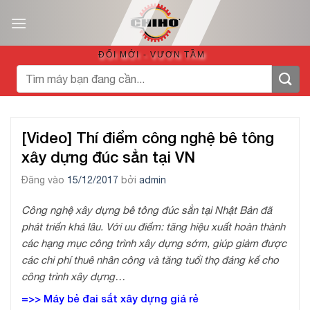
Bỏ
qua
nội
ĐỔI MỚI - VƯƠN TẦM
dung
Tìm
kiếm:
[Video] Thí điểm công nghệ bê tông
xây dựng đúc sẳn tại VN
Đăng vào
15/12/2017
bởi
admin
Công nghệ xây dựng bê tông đúc sẳn tại Nhật Bản đã
phát triển khá lâu. Với uu điểm: tăng hiệu xuất hoàn thành
các hạng mục công trình xây dựng sớm, giúp giảm được
các chi phí thuê nhân công và tăng tuổi thọ đáng kể cho
công trình xây dựng…
=>>
Máy bẻ đai sắt xây dựng
giá rẻ