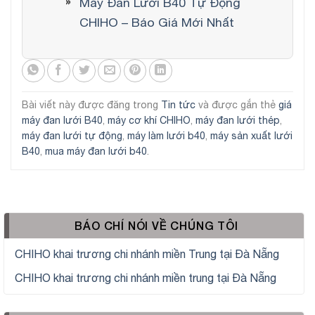
Máy Đan Lưới B40 Tự Động
CHIHO – Báo Giá Mới Nhất
Bài viết này được đăng trong
Tin tức
và được gắn thẻ
giá
máy đan lưới B40
,
máy cơ khí CHIHO
,
máy đan lưới thép
,
máy đan lưới tự động
,
máy làm lưới b40
,
máy sản xuất lưới
B40
,
mua máy đan lưới b40
.
BÁO CHÍ NÓI VỀ CHÚNG TÔI
CHIHO khai trương chi nhánh miền Trung tại Đà Nẵng
CHIHO khai trương chi nhánh miền trung tại Đà Nẵng