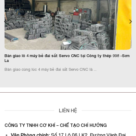
Bàn giao lô 4 máy bẻ đai sắt Servo CNC tại Công ty thép 998 -Sơn
La
Bàn giao cùng lúc 4 máy bẻ đai sắt Servo CNC là ...
LIÊN HỆ
CÔNG TY TNHH CƠ KHÍ – CHẾ TẠO CHÍ HƯỚNG
Văn Phòng chính
:
Số 17 Lô 06 LK2, Đường Vành Đai