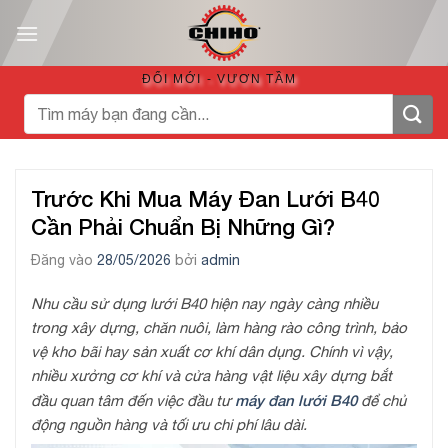
Bỏ
qua
nội
ĐỔI MỚI - VƯƠN TẦM
dung
Tìm
kiếm:
Trước Khi Mua Máy Đan Lưới B40
Cần Phải Chuẩn Bị Những Gì?
Đăng vào
28/05/2026
bởi
admin
Nhu cầu sử dụng lưới B40 hiện nay ngày càng nhiều
trong xây dựng, chăn nuôi, làm hàng rào công trình, bảo
vệ kho bãi hay sản xuất cơ khí dân dụng. Chính vì vậy,
nhiều xưởng cơ khí và cửa hàng vật liệu xây dựng bắt
máy đan lưới B40
đầu quan tâm đến việc đầu tư
để chủ
động nguồn hàng và tối ưu chi phí lâu dài.