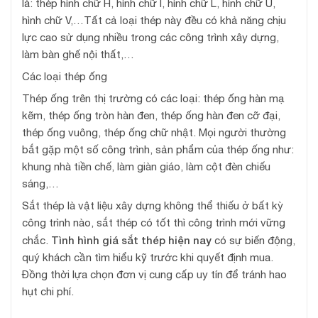
là: thép hình chữ H, hình chữ I, hình chữ L, hình chữ U,
hình chữ V,…Tất cả loại thép này đều có khả năng chịu
lực cao sử dụng nhiều trong các công trình xây dựng,
làm bàn ghế nội thất,…
Các loại thép ống
Thép ống trên thị trường có các loại: thép ống hàn mạ
kẽm, thép ống tròn hàn đen, thép ống hàn đen cỡ đại,
thép ống vuông, thép ống chữ nhật. Mọi người thường
bắt gặp một số công trình, sản phẩm của thép ống như:
khung nhà tiền chế, làm giàn giáo, làm cột đèn chiếu
sáng,…
Sắt thép là vật liệu xây dựng không thể thiếu ở bất kỳ
công trình nào, sắt thép có tốt thì công trình mới vững
Tình hình giá sắt thép hiện nay
chắc.
có sự biến động,
quý khách cần tìm hiểu kỹ trước khi quyết định mua.
Đồng thời lựa chọn đơn vị cung cấp uy tín để tránh hao
hụt chi phí.