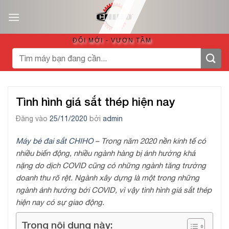
Bỏ
qua
nội
ĐỔI MỚI - VƯƠN TẦM
dung
Tìm
kiếm:
Tình hình giá sắt thép hiện nay
Đăng vào
25/11/2020
bởi
admin
Máy bẻ đai sắt CHIHO
– Trong năm 2020 nền kinh tế có
nhiều biến động, nhiều ngành hàng bị ảnh hưởng khá
nặng do dịch COVID cũng có những ngành tăng trưởng
doanh thu rõ rệt. Ngành xây dựng là một trong những
ngành ảnh hưởng bởi COVID, vì vậy tình hình giá sắt thép
hiện nay có sự giao động.
Trong nội dung này: