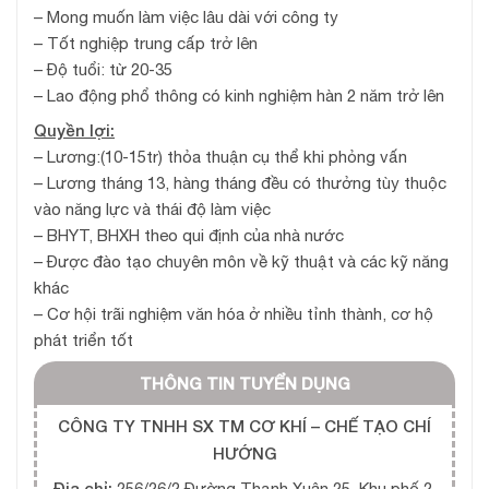
– Mong muốn làm việc lâu dài với công ty
– Tốt nghiệp trung cấp trở lên
– Độ tuổi: từ 20-35
– Lao động phổ thông có kinh nghiệm hàn 2 năm trở lên
Quyền lợi:
– Lương:(10-15tr) thỏa thuận cụ thể khi phỏng vấn
– Lương tháng 13, hàng tháng đều có thưởng tùy thuộc
vào năng lực và thái độ làm việc
– BHYT, BHXH theo qui định của nhà nước
– Được đào tạo chuyên môn về kỹ thuật và các kỹ năng
khác
– Cơ hội trãi nghiệm văn hóa ở nhiều tỉnh thành, cơ hộ
phát triển tốt
THÔNG TIN TUYỂN DỤNG
CÔNG TY TNHH SX TM CƠ KHÍ – CHẾ TẠO CHÍ
HƯỚNG
Địa chỉ:
256/26/2 Đường Thạnh Xuân 25, Khu phố 2,