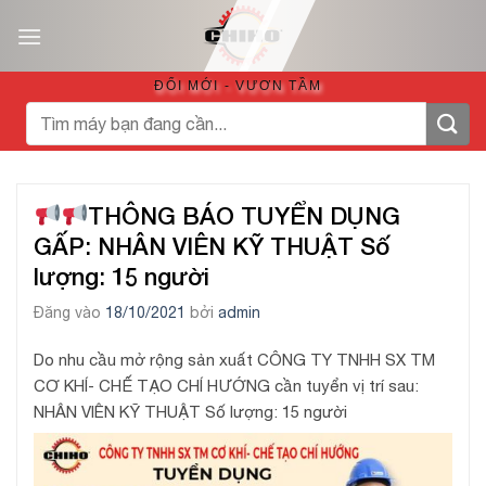
Bỏ
qua
nội
ĐỔI MỚI - VƯƠN TẦM
dung
Tìm
kiếm:
THÔNG BÁO TUYỂN DỤNG
GẤP: NHÂN VIÊN KỸ THUẬT Số
lượng: 15 người
Đăng vào
18/10/2021
bởi
admin
Do nhu cầu mở rộng sản xuất CÔNG TY TNHH SX TM
CƠ KHÍ- CHẾ TẠO CHÍ HƯỚNG cần tuyển vị trí sau:
NHÂN VIÊN KỸ THUẬT Số lượng: 15 người