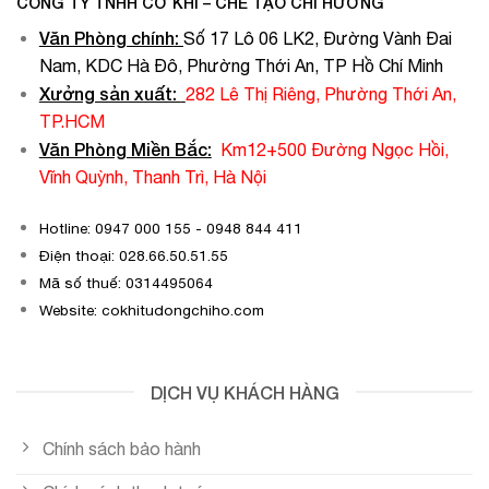
CÔNG TY TNHH CƠ KHÍ – CHẾ TẠO CHÍ HƯỚNG
Văn Phòng chính
:
Số 17 Lô 06 LK2, Đường Vành Đai
Nam, KDC Hà Đô, Phường Thới An, TP Hồ Chí Minh
Xưởng sản xuất:
282 Lê Thị Riêng, Phường Thới An,
TP.HCM
Văn Phòng Miền Bắc:
Km12+500 Đường Ngọc Hồi,
Vĩnh Quỳnh, Thanh Trì, Hà Nội
Hotline: 0947 000 155 - 0948 844 411
Điện thoại: 028.66.50.51.55
Mã số thuế: 0314495064
Website: cokhitudongchiho.com
DỊCH VỤ KHÁCH HÀNG
Chính sách bảo hành