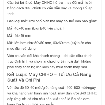
Câu trả lời là có. Máy CHIHO hỗ trợ thay đổi mắt lưới
bằng cách điều chỉnh cơ cấu dẫn dây và thông số lập
trình.
Các loại mắt lưới phổ biến mà máy có thể đan bao gồm:
Mắt 40×40 mm (lưới B40 tiêu chuẩn)
Mắt 45×45 mm
Mắt lớn hơn như 50×50 mm, 60×60 mm (tuỳ biến cho
mục đích sử dụng)
Việc chuyển đổi khá nhanh chóng – chỉ cần điều chỉnh
trục định hình và chọn lại chương trình cài đặt, không
phải thay toàn bộ linh kiện hay mua thêm máy mới.
Kết Luận: Máy CHIHO – Tối Ưu Cả Năng
Suất Và Chi Phí
Với tốc độ 50–60 mét/giờ, năng suất 400–500 mét/ngày
và khả năng vận hành linh hoạt, máy đan lưới B40 CHIHO
đáp ứng tốt cả nhu cầu sản xuất nhỏ lẻ lẫn các đơn
hàng lớn trong thời gian ngắn.