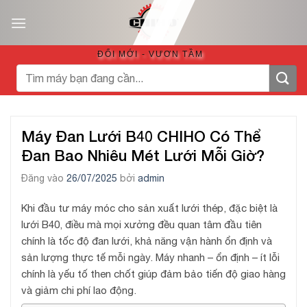
Bỏ
qua
nội
ĐỔI MỚI - VƯƠN TẦM
dung
Tìm
kiếm:
Máy Đan Lưới B40 CHIHO Có Thể
Đan Bao Nhiêu Mét Lưới Mỗi Giờ?
Đăng vào
26/07/2025
bởi
admin
Khi đầu tư máy móc cho sản xuất lưới thép, đặc biệt là
lưới B40, điều mà mọi xưởng đều quan tâm đầu tiên
chính là tốc độ đan lưới, khả năng vận hành ổn định và
sản lượng thực tế mỗi ngày. Máy nhanh – ổn định – ít lỗi
chính là yếu tố then chốt giúp đảm bảo tiến độ giao hàng
và giảm chi phí lao động.