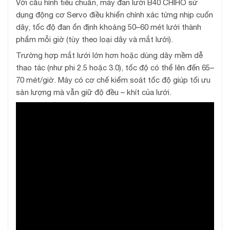
Với cấu hình tiêu chuẩn, máy đan lưới B40 CHIHO sử
dụng động cơ Servo điều khiển chính xác từng nhịp cuốn
dây, tốc độ đan ổn định khoảng 50–60 mét lưới thành
phẩm mỗi giờ (tùy theo loại dây và mắt lưới).
Trường hợp mắt lưới lớn hơn hoặc dùng dây mềm dễ
thao tác (như phi 2.5 hoặc 3.0), tốc độ có thể lên đến 65–
70 mét/giờ. Máy có cơ chế kiểm soát tốc độ giúp tối ưu
sản lượng mà vẫn giữ độ đều – khít của lưới.