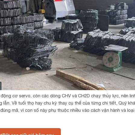
động cơ servo, còn các dòng CHV và CH2D chạy thủy lực, nên linh
lẫn. Về tuổi thọ hay chu kỳ thay cụ thể của từng chi tiết, Quý kh
đúng mã, vì con số này phụ thuộc nhiều vào cách vận hành và loại