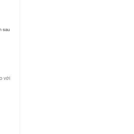
h sau
o với