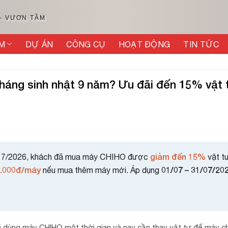
 - VƯƠN TẦM
M
DỰ ÁN
CÔNG CỤ
HOẠT ĐỘNG
TIN TỨC
áng sinh nhật 9 năm? Ưu đãi đến 15% vật 
giảm đến 15%
 7/2026, khách đã mua máy CHIHO được
vật t
0.000đ/máy
01/07 – 31/07/20
nếu mua thêm máy mới. Áp dụng
ã dùng máy CHIHO một thời gian và nay cần thay vật tư để máy c