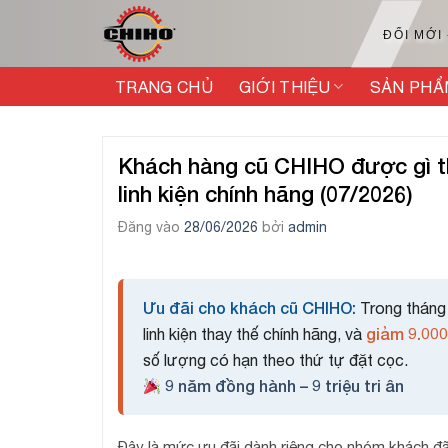
Bỏ
qua
ĐỔI MỚI
nội
dung
TRANG CHỦ
GIỚI THIỆU
SẢN PHẨ
Khách hàng cũ CHIHO được gì th
linh kiện chính hãng (07/2026)
Đăng vào
28/06/2026
bởi
admin
Ưu đãi cho khách cũ CHIHO:
Trong tháng
giảm 9.00
linh kiện thay thế chính hãng, và
số lượng có hạn theo thứ tự đặt cọc.
9 năm đồng hành – 9 triệu tri ân
Đây là mức ưu đãi dành riêng cho nhóm khách đ