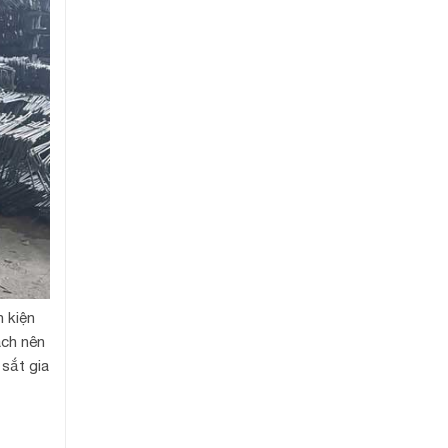
 kiện
ách nên
 sắt gia