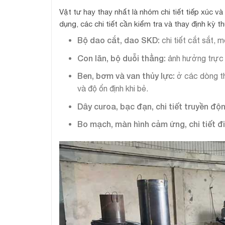
Vật tư hay thay nhất là nhóm chi tiết tiếp xúc v
dụng, các chi tiết cần kiểm tra và thay định kỳ 
Bộ dao cắt, dao SKD:
chi tiết cắt sắt,
Con lăn, bộ duỗi thẳng:
ảnh hưởng trực 
Ben, bơm và van thủy lực:
ở các dòng t
và độ ổn định khi bẻ.
Dây curoa, bạc đạn, chi tiết truyền độ
Bo mạch, màn hình cảm ứng, chi tiết đ