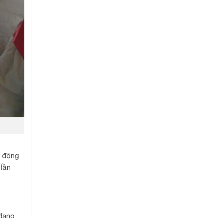
ủ động
 lần
 đang