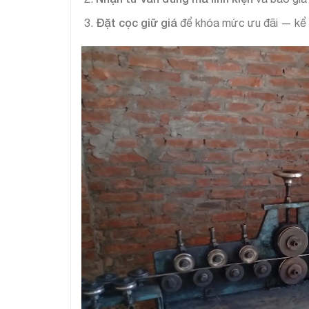
Đặt cọc giữ giá
để khóa mức ưu đãi — kể cả