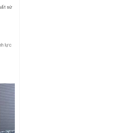
suất sử
h lực