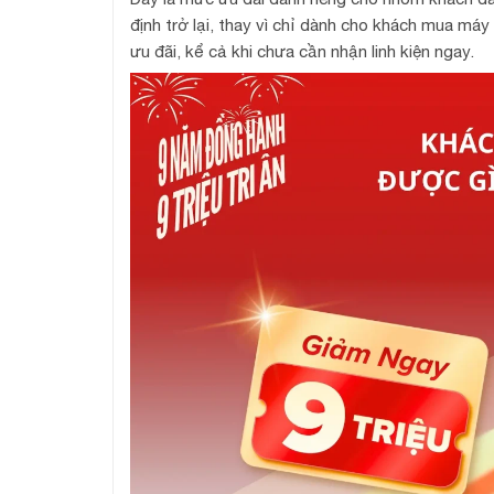
định trở lại, thay vì chỉ dành cho khách mua má
ưu đãi, kể cả khi chưa cần nhận linh kiện ngay.