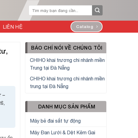
Tìm
kiếm:
LIÊN HỆ
Catalog
BÁO CHÍ NÓI VỀ CHÚNG TÔI
tư,
CHIHO khai trương chi nhánh miền
Trung tại Đà Nẵng
CHIHO khai trương chi nhánh miền
trung tại Đà Nẵng
ư –
26
,
DANH MỤC SẢN PHẨM
Máy bẻ đai sắt tự động
Máy Đan Lưới & Dệt Kẽm Gai
hạy ổn