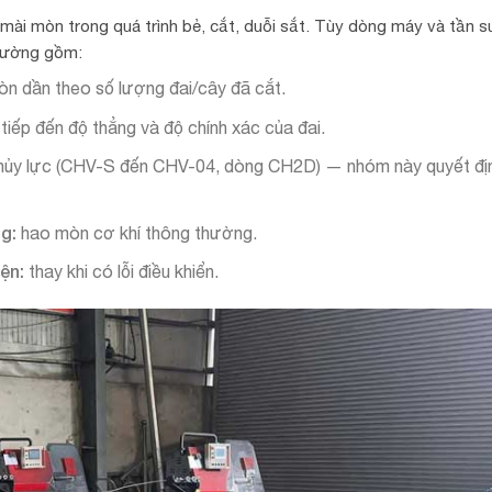
à mài mòn trong quá trình bẻ, cắt, duỗi sắt. Tùy dòng máy và tần 
thường gồm:
 mòn dần theo số lượng đai/cây đã cắt.
tiếp đến độ thẳng và độ chính xác của đai.
hủy lực (CHV-S đến CHV-04, dòng CH2D) — nhóm này quyết địn
ng:
hao mòn cơ khí thông thường.
iện:
thay khi có lỗi điều khiển.