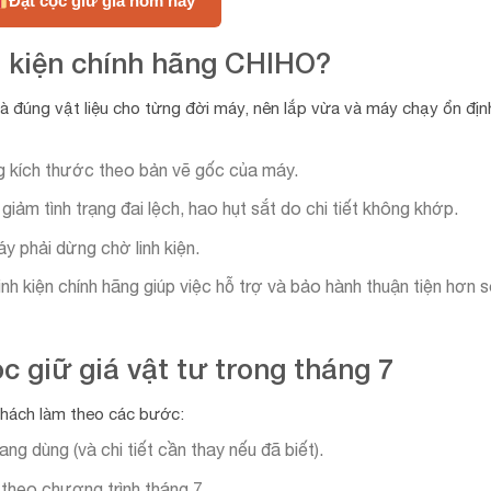
Đặt cọc giữ giá hôm nay
nh kiện chính hãng CHIHO?
à đúng vật liệu cho từng đời máy, nên lắp vừa và máy chạy ổn địn
g kích thước theo bản vẽ gốc của máy.
:
giảm tình trạng đai lệch, hao hụt sắt do chi tiết không khớp.
y phải dừng chờ linh kiện.
inh kiện chính hãng giúp việc hỗ trợ và bảo hành thuận tiện hơn s
c giữ giá vật tư trong tháng 7
khách làm theo các bước:
g dùng (và chi tiết cần thay nếu đã biết).
theo chương trình tháng 7.