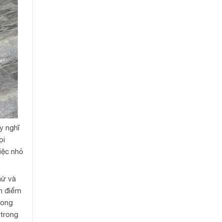
y nghĩ
ọi
việc nhỏ
hứ và
ểm điểm
mong
 trong