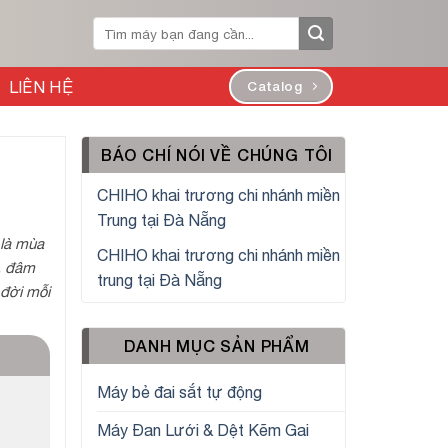
Tìm
kiếm:
LIÊN HỆ
Catalog
BÁO CHÍ NÓI VỀ CHÚNG TÔI
CHIHO khai trương chi nhánh miền
Trung tại Đà Nẵng
 là mùa
CHIHO khai trương chi nhánh miền
i, đâm
trung tại Đà Nẵng
 đời mỗi
DANH MỤC SẢN PHẨM
Máy bẻ đai sắt tự động
Máy Đan Lưới & Dệt Kẽm Gai