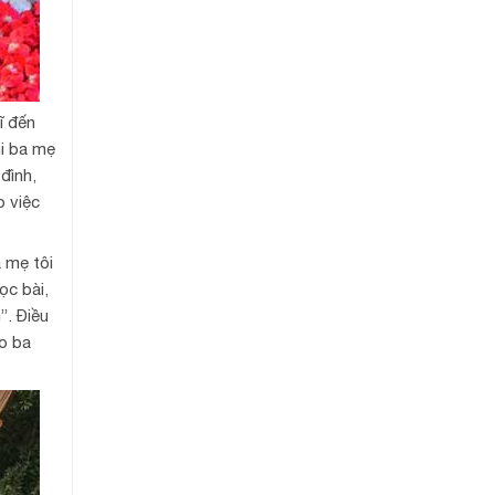
ĩ đến
hi ba mẹ
đình,
o việc
a mẹ tôi
ọc bài,
”. Điều
ho ba