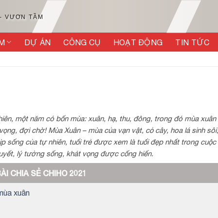
 - VƯƠN TẦM
M
DỰ ÁN
CÔNG CỤ
HOẠT ĐỘNG
TIN TỨC
hiên, một năm có bốn mùa: xuân, hạ, thu, đông, trong đó mùa xuân
ọng, đợi chờ! Mùa Xuân – mùa của vạn vật, cỏ cây, hoa lá sinh sô
p sống của tự nhiên, tuổi trẻ được xem là tuổi đẹp nhất trong cuộc
uyết, lý tưởng sống, khát vọng được cống hiến.
ÀI CHIA SẺ CHIHO 2021
mùa xuân