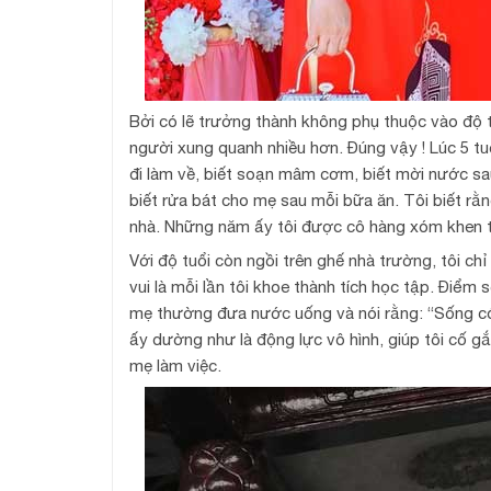
Bởi có lẽ trưởng thành không phụ thuộc vào độ t
người xung quanh nhiều hơn. Đúng vậy ! Lúc 5 tu
đi làm về, biết soạn mâm cơm, biết mời nước sa
biết rửa bát cho mẹ sau mỗi bữa ăn. Tôi biết rằ
nhà. Những năm ấy tôi được cô hàng xóm khen tô
Với độ tuổi còn ngồi trên ghế nhà trường, tôi ch
vui là mỗi lần tôi khoe thành tích học tập. Điểm s
mẹ thường đưa nước uống và nói rằng: “Sống có 
ấy dường như là động lực vô hình, giúp tôi cố gắ
mẹ làm việc.