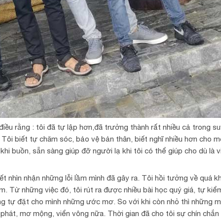
 điều rằng : tôi đã tự lập hơn,đã trưởng thành rất nhiều cả trong su
. Tôi biết tự chăm sóc, bảo vệ bản thân, biết nghĩ nhiều hơn cho m
 khi buồn, sẵn sàng giúp đỡ người lạ khi tôi có thể giúp cho dù là 
iết nhìn nhận những lỗi lầm mình đã gây ra. Tôi hồi tưởng về quá k
. Từ những việc đó, tôi rút ra được nhiều bài học quý giá, tự ki
ũng tự đặt cho mình những ước mơ. So với khi còn nhỏ thì những 
hát, mơ mộng, viển vông nữa. Thời gian đã cho tôi sự chín chắn