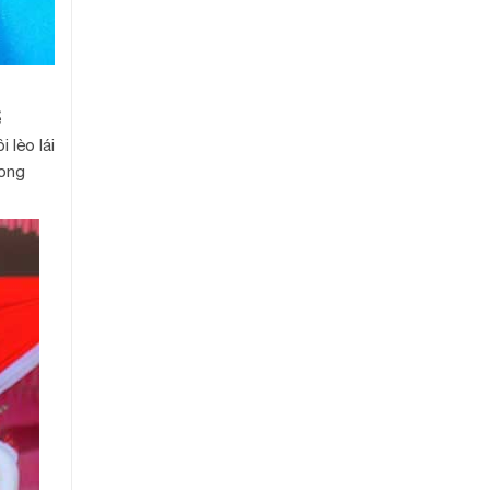
ể
 lèo lái
rong