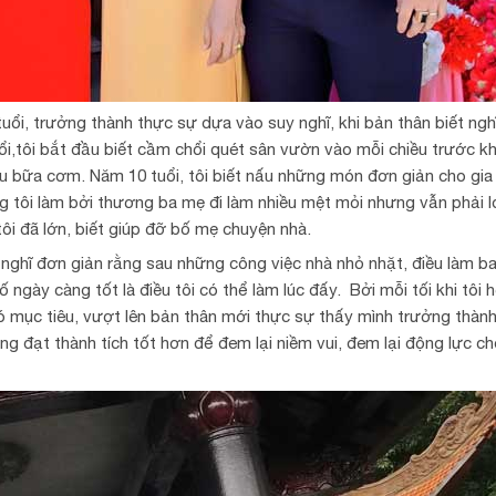
uổi, trưởng thành thực sự dựa vào suy nghĩ, khi bản thân biết ngh
ổi,tôi bắt đầu biết cầm chổi quét sân vườn vào mỗi chiều trước k
u bữa cơm. Năm 10 tuổi, tôi biết nấu những món đơn giản cho gia 
ng tôi làm bởi thương ba mẹ đi làm nhiều mệt mỏi nhưng vẫn phải l
i đã lớn, biết giúp đỡ bố mẹ chuyện nhà.
ỉ nghĩ đơn giản rằng sau những công việc nhà nhỏ nhặt, điều làm b
ố ngày càng tốt là điều tôi có thể làm lúc đấy. Bởi mỗi tối khi tôi h
mục tiêu, vượt lên bản thân mới thực sự thấy mình trưởng thành
ng đạt thành tích tốt hơn để đem lại niềm vui, đem lại động lực c