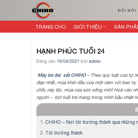
Bỏ
qua
ĐỔI MỚI
nội
dung
TRANG CHỦ
GIỚI THIỆU
SẢN PHẨ
HẠNH PHÚC TUỔI 24
Đăng vào
19/04/2021
bởi
admin
Máy bẻ đai sắt CHIHO
– Theo quy luật của tự n
đẹp nhất, mùa khởi đầu của một năm với bao hy v
chồi, nảy lộc, mùa của sức sống mới! Hoà vào nhị
người – bởi tuổi trẻ mang trong mình bầu nhiệt h
B
CHIHO – Nơi tôi trưởng thành qua những 
Tôi trưởng thành