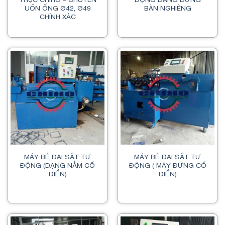
UỐN ỐNG Ø42, Ø49
BÀN NGHIÊNG
CHÍNH XÁC
MÁY BẺ ĐAI SẮT TỰ
MÁY BẺ ĐAI SẮT TỰ
ĐỘNG (DẠNG NẰM CỔ
ĐỘNG ( MÁY ĐỨNG CỔ
ĐIỂN)
ĐIỂN)