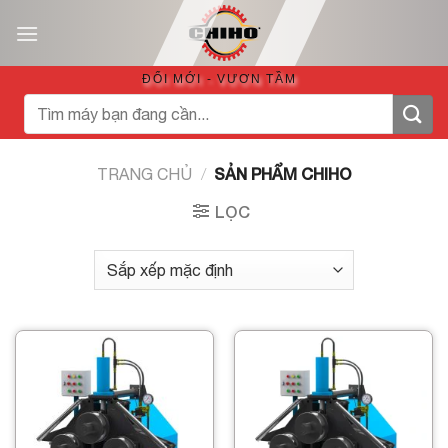
Bỏ
qua
nội
ĐỔI MỚI - VƯƠN TẦM
dung
Tìm
kiếm:
SẢN PHẨM CHIHO
TRANG CHỦ
/
LỌC