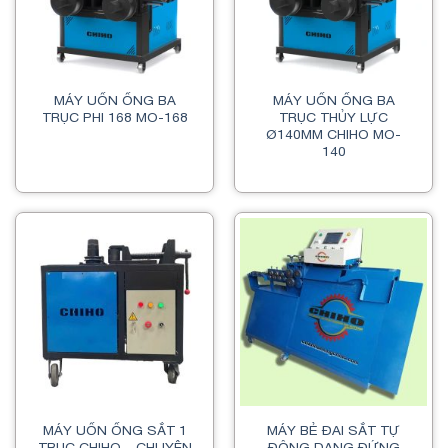
MÁY UỐN ỐNG BA
MÁY UỐN ỐNG BA
TRỤC PHI 168 MO-168
TRỤC THỦY LỰC
Ø140MM CHIHO MO-
140
MÁY UỐN ỐNG SẮT 1
MÁY BẺ ĐAI SẮT TỰ
TRỤC CHIHO – CHUYÊN
ĐỘNG DẠNG ĐỨNG