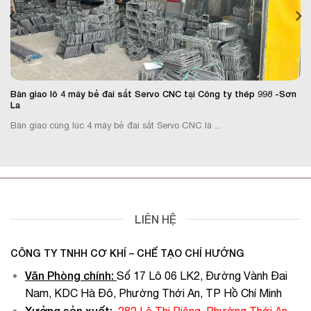
Bàn giao lô 4 máy bẻ đai sắt Servo CNC tại Công ty thép 998 -Sơn
La
Bàn giao cùng lúc 4 máy bẻ đai sắt Servo CNC là ...
LIÊN HỆ
CÔNG TY TNHH CƠ KHÍ – CHẾ TẠO CHÍ HƯỚNG
Văn Phòng chính
:
Số 17 Lô 06 LK2, Đường Vành Đai
Nam, KDC Hà Đô, Phường Thới An, TP Hồ Chí Minh
Xưởng sản xuất: