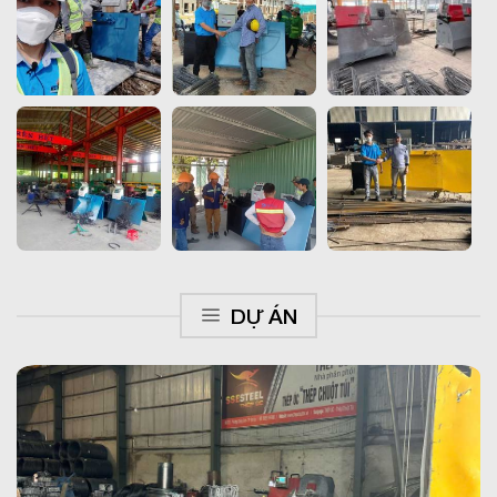
DỰ ÁN