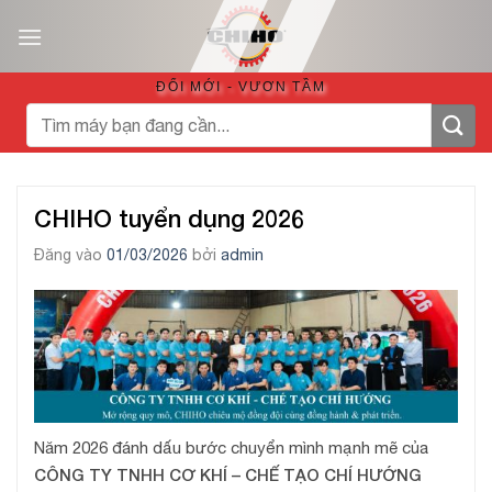
Bỏ
qua
nội
ĐỔI MỚI - VƯƠN TẦM
dung
Tìm
kiếm:
CHIHO tuyển dụng 2026
Đăng vào
01/03/2026
bởi
admin
Năm 2026 đánh dấu bước chuyển mình mạnh mẽ của
CÔNG TY TNHH CƠ KHÍ – CHẾ TẠO CHÍ HƯỚNG