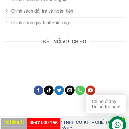
Chính sách đổi trả và hoàn tiền
Chính sách quy trình khiếu nại
KẾT NỐI VỚI CHIHO
Chiho ở đây!
Để hỗ trợ bạn!
Hotline 1:
Copyright 2026 ©
CÔNG TY TNHH CƠ KHÍ – CHẾ TẠO CHÍ
0947 000 155
HƯỚNG