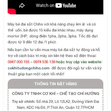
Máy bẻ đai sắt Chiho với khả năng chạy êm áI và có
thể uốn, bẻ được 15 kiểu đai khác nhau, máy dụng
mortor 2HP, dòng điiện 1pha, 2pha, 3pha. Tốc độ đạt
được từ 9 đến 12 đai /1 phút.
Nếu bạn cần tư vấn mua máy bẻ đai sắt tự động và hỗ
trợ về cách bảo trì máy xin liên hệ theo số điện thoại:
0947 000 155
0974 535 139
–
hoặc truy cập vào website:
cokhitudongchiho.com
để được đội ngũ tư vấn và kỷ
thuật giúp bạn một cách tối nhất!
THÔNG TIN ĐẶT HÀNG
CÔNG TY TNHH CƠ KHÍ – CHẾ TẠO CHÍ HƯỚNG
Trụ sở chính:
Số nhà 29, Lô 12LK2, Đường Vành Đai
Nam, KDC Hà Đô, P.Thới An, Quận 12,TPHCM