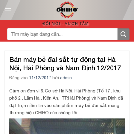
Bỏ
qua
nội
ĐỔI MỚI - VƯƠN TẦM
dung
Tìm
kiếm:
Bán máy bẻ đai sắt tự động tại Hà
Nội, Hải Phòng và Nam Định 12/2017
Đăng vào
11/12/2017
bởi
admin
Cảm ơn đơn vị & Cơ sở Hà Nội, Hải Phòng (Tổ 17 , khu
phố 2 , Lãm Hà , Kiến An, TP.Hải Phòng) và Nam Định đã
máy bẻ đai sắt
đặt trọn niềm tin vào sản phẩm
mang
thương hiệu CHIHO của chúng tôi.