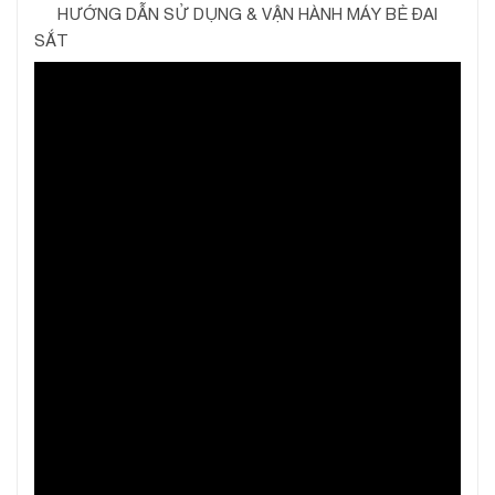
HƯỚNG DẪN SỬ DỤNG & VẬN HÀNH MÁY BẺ ĐAI
SẮT