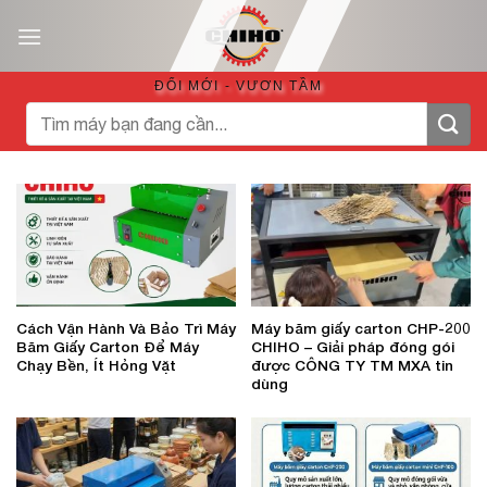
Bỏ
qua
nội
ĐỔI MỚI - VƯƠN TẦM
dung
Tìm
kiếm:
Cách Vận Hành Và Bảo Trì Máy
Máy băm giấy carton CHP-200
Băm Giấy Carton Để Máy
CHIHO – Giải pháp đóng gói
Chạy Bền, Ít Hỏng Vặt
được CÔNG TY TM MXA tin
dùng