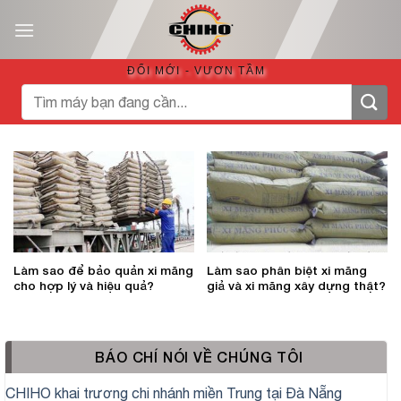
Bỏ
qua
nội
ĐỔI MỚI - VƯƠN TẦM
dung
Tìm
kiếm:
Làm sao để bảo quản xi măng
Làm sao phân biệt xi măng
cho hợp lý và hiệu quả?
giả và xi măng xây dựng thật?
BÁO CHÍ NÓI VỀ CHÚNG TÔI
CHIHO khai trương chi nhánh miền Trung tại Đà Nẵng