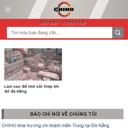
Bỏ
qua
nội
ĐỔI MỚI - VƯƠN TẦM
dung
Tìm
kiếm:
Làm sao để tính sắt thép khi
đổ đà kiềng
BÁO CHÍ NÓI VỀ CHÚNG TÔI
CHIHO khai trương chi nhánh miền Trung tại Đà Nẵng